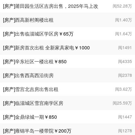
[房产]
莆田园生活区吉房出售，2025年马上改
阅52.28万
造加装电梯
[房产]
西高新村阁楼出租
阅1.40万
[房产]
出售临淄城区学区房
￥65
万
阅1.64万
[房产]
新房首次出租 全新家具家电
￥1000
阅1491
[房产]
辛东社区一楼出租
￥850
阅4335
[房产]
出售西高西沿街房
阅2378
[房产]
雪宫北吉房出售出租
阅3.62万
[房产]
临淄城区雪宫南学区房
阅25.59万
[房产]
金鼎绿城一期
￥850
阅1447
[房产]
雍锦半岛一楼带院
￥200
万
阅1278