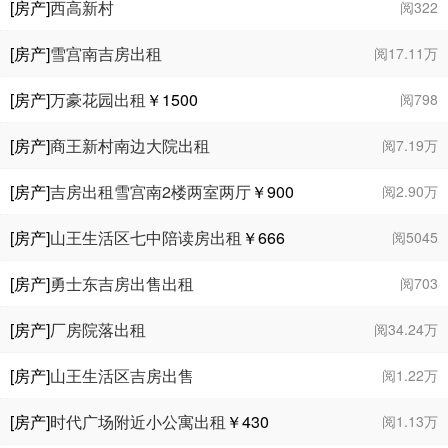
[房产]
西高新村
阅322
[房产]
雪宫南吉房出租
阅17.11万
[房产]
万豪花园出租
￥1500
阅798
[房产]
商王新村南边大院出租
阅7.19万
[房产]
吉房出租雪宫南2楼两室两厅
￥900
阅2.90万
[房产]
山王生活区七中陪读房出租
￥666
阅5045
[房产]
勇士东吉房出售出租
阅703
[房产]
厂房院落出租
阅34.24万
[房产]
山王生活区吉房出售
阅1.22万
[房产]
时代广场附近小公寓出租
￥430
阅1.13万