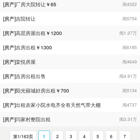
[房产]
厂房大院转让
￥65
阅4322
[房产]
吉院转让
阅5754
[房产]
高层房屋出租
￥1200
阅1.27万
[房产]
吉房出租
￥1300
阅6185
[房产]
棠悦房屋
阅4649
[房产]
吉房出租出售
阅4.91万
[房产]
阳光丽城好房出租
￥700
阅5134
[房产]
出租农家小院水电齐全有天然气带大棚
阅4737
[房产]
闫家村整院出租
阅3.31万
第1/163页
1
2
3
4
5
6
7