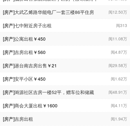
一中）
[房产]
大武乙烯路华能电厂一套三楼86平住房
阅12.50万
出售
[房产]
七中附近房子出租
阅313
[房产]
公寓出租
￥450
阅11.08万
[房产]
吉房出租
￥560
阅4.87万
[房产]
遄台南吉房出售
￥21
阅29.58万
[房产]
安平小区
￥450
阅1.62万
[房产]
溡源社区吉房一楼52平，赠车位和储藏
阅48.91万
室出售。
[房产]
商会大厦出租
￥1600
阅4.11万
[房产]
吉房出租
阅1.94万