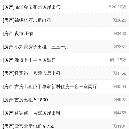
[房产]
临淄金友花园房屋出售
阅26.02万
[房产]
锦绣华府吉房出租
阅3626
[房产]
夜市旺铺
阅3430
[房产]
小刘家房子出租，三室一厅，
阅3381
[房产]
淄博七中学区房出售
阅1.65万
[房产]
迎宾路一号院吉房出租
阅4752
[房产]
吉房出租位于单家新村住房一套三室两厅
阅3564
一卫面积88平米水电气，家具齐全。
￥1350
[房产]
吉房出租
￥1800
阅4927
[房产]
迎宾路一号院房屋出租
阅4458
[房产]
雪宫北房出租
￥750
阅4101