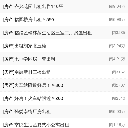
[房产]
齐兴花园出租出售140平
阅9.04万
[房产]
临园楼房出租
￥550
阅6.98万
[房产]
临淄区翰林苑生活区三室二厅房屋出租
阅3235
[房产]
出租刘家北五楼
阅2.24万
[房产]
七中学区房一套出租
阅4.21万
[房产]
南街新村三楼出租
阅3162
[房产]
火车站附近好房！
￥800
阅2737
[房产]
好房！火车站附近
￥800
阅2540
[房产]
孙娄南街厂房出租
阅6.03万
[房产]
堂悦生活区复式小公寓出租
阅1.48万