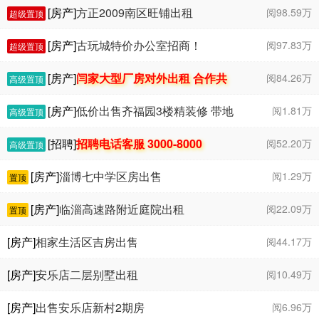
[房产]
方正2009南区旺铺出租
阅98.59万
超级置顶
[房产]
古玩城特价办公室招商！
阅97.83万
超级置顶
[房产]
闫家大型厂房对外出租 合作共
阅84.26万
高级置顶
赢！
[房产]
低价出售齐福园3楼精装修 带地
阅1.81万
高级置顶
上车库和固定车位 紧邻花园市场 满5年
￥56
万
[招聘]
招聘电话客服 3000-8000
阅52.20万
高级置顶
[房产]
淄博七中学区房出售
阅1.29万
置顶
[房产]
临淄高速路附近庭院出租
阅22.09万
置顶
[房产]
相家生活区吉房出售
阅44.17万
[房产]
安乐店二层别墅出租
阅10.49万
[房产]
出售安乐店新村2期房
阅6.96万