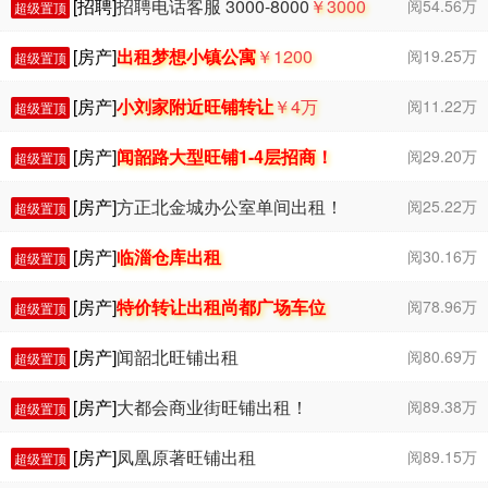
[招聘]
招聘电话客服 3000-8000
￥3000
阅54.56万
超级置顶
- 7000
[房产]
出租梦想小镇公寓
￥1200
阅19.25万
超级置顶
[房产]
小刘家附近旺铺转让
￥4
万
阅11.22万
超级置顶
[房产]
闻韶路大型旺铺1-4层招商！
阅29.20万
超级置顶
[房产]
方正北金城办公室单间出租！
阅25.22万
超级置顶
[房产]
临淄仓库出租
阅30.16万
超级置顶
[房产]
特价转让出租尚都广场车位
阅78.96万
超级置顶
[房产]
闻韶北旺铺出租
阅80.69万
超级置顶
[房产]
大都会商业街旺铺出租！
阅89.38万
超级置顶
[房产]
凤凰原著旺铺出租
阅89.15万
超级置顶