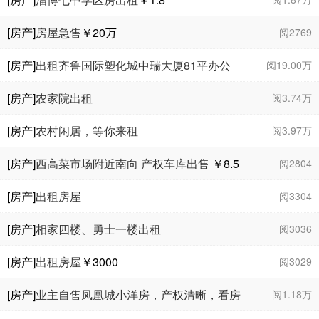
[房产]
房屋急售
￥20
万
阅2769
[房产]
出租齐鲁国际塑化城中瑞大厦81平办公
阅19.00万
室
[房产]
农家院出租
阅3.74万
[房产]
农村闲居，等你来租
阅3.97万
[房产]
西高菜市场附近南向 产权车库出售
￥8.5
阅2804
万
[房产]
出租房屋
阅3304
[房产]
相家四楼、勇士一楼出租
阅3036
[房产]
出租房屋
￥3000
阅3029
[房产]
业主自售凤凰城小洋房，产权清晰，看房
阅1.18万