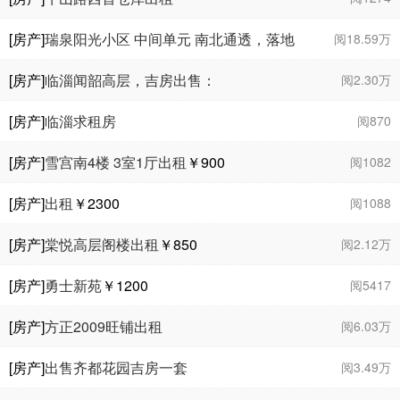
[房产]
瑞泉阳光小区 中间单元 南北通透，落地
阅18.59万
窗，采光好，带车位储藏室，房产证面积98.6
[房产]
临淄闻韶高层，吉房出售：
阅2.30万
，价格可议
[房产]
临淄求租房
阅870
[房产]
雪宫南4楼 3室1厅出租
￥900
阅1082
[房产]
出租
￥2300
阅1088
[房产]
棠悦高层阁楼出租
￥850
阅2.12万
[房产]
勇士新苑
￥1200
阅5417
[房产]
方正2009旺铺出租
阅6.03万
[房产]
出售齐都花园吉房一套
阅3.49万