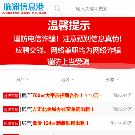
输入关键词搜索
房产
地区
价格
[房产]
700㎡大平层招商合作！
￥10
万
-
阅98.44万
超级置顶
20
万
[房产]
方正北金城办公室单间出租！
阅69.94万
超级置顶
[房产]
低价 124㎡精装旺铺出租！
阅114.48万
超级置顶