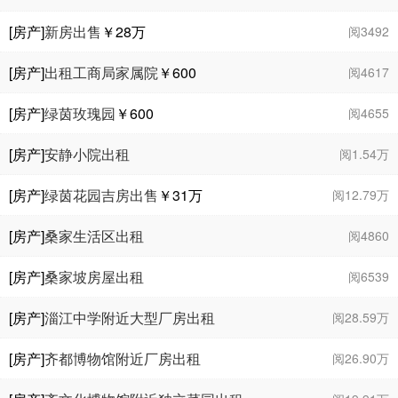
[房产]
新房出售
￥28
万
阅3492
[房产]
出租工商局家属院
￥600
阅4617
[房产]
绿茵玫瑰园
￥600
阅4655
[房产]
安静小院出租
阅1.54万
[房产]
绿茵花园吉房出售
￥31
万
阅12.79万
[房产]
桑家生活区出租
阅4860
[房产]
桑家坡房屋出租
阅6539
[房产]
淄江中学附近大型厂房出租
阅28.59万
[房产]
齐都博物馆附近厂房出租
阅26.90万