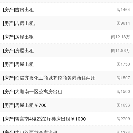
[房产]
吉房出租
阅1464
[房产]
吉房出租。
阅9614
[房产]
房屋出租
阅12.18万
[房产]
房屋出租
阅11.98万
[房产]
房屋出租
阅1750
[房产]
临淄齐鲁化工商城齐锐商务港商住两用
阅1507
418室出租
[房产]
大顺南一区公寓房出租
阅1500
[房产]
房屋出租
￥700
阅1696
[房产]
雪宫南4楼2室2厅楼房出租
￥1000
阅2799
[房产]
牛山路西首仓库出租
阅1274