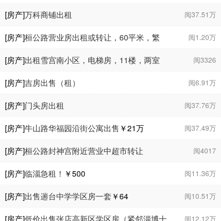
[房产]
万科商铺出租
阅37.51万
[房产]
桓公路营业房出租或转让，60平米，繁
阅1.20万
华地段
[房产]
出租雪宫南小区，电梯房，11楼，两室
阅3326
一厅，家具家电齐全，很干净，拎包入住。
[房产]
吉房出售（租）
阅6.91万
[房产]
门头房出租
阅37.76万
[房产]
牛山路华福园沿街公寓出售
￥21
万
阅37.49万
[房产]
桓公路封神宫附近营业中超市转让
阅4017
[房产]
临淄急租！
￥500
阅11.36万
[房产]
出售遄台中学学区房一套
￥64
阅10.51万
[房产]
低价出售张店高新区学区房（紧邻淄博十
阅12.12万