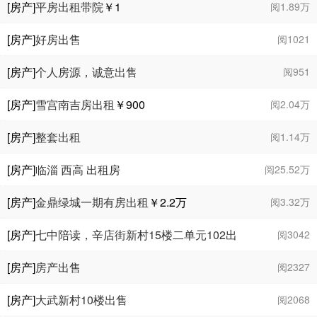
[房产]
平房出租带院
￥1
阅1.89万
[房产]
好房出售
阅1021
[房产]
个人房源，诚意出售
阅951
[房产]
雪宫南吉房出租
￥900
阅2.04万
[房产]
整套出租
阅1.14万
[房产]
临淄 西高 出租房
阅25.52万
[房产]
金鼎绿城一期有房出租
￥2.2
万
阅3.32万
[房产]
七中陪读，辛店街新村15楼二单元102出
阅3042
租
￥9000
[房产]
房产出售
阅2327
[房产]
大武新村10楼出售
阅2068