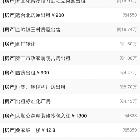
[房产]
齐文化博物馆附近独立菜园出租
阅19.91万
[房产]
遄台北房屋出租
￥900
阅4550
[房产]
金岭镇三村房屋出售
阅16.74万
[房产]
商铺转让
阅1.60万
[房产]
第二市政家属院吉房出租
阅1.08万
[房产]
吉房出租
￥900
阅4.47万
[房产]
框架、钢结构厂房出租
阅8.70万
[房产]
出租标准化厂房
阅4.43万
[房产]
大顺公寓精装修拎包入住
￥1300
阅4633
[房产]
桑家坡一楼
￥42.8
阅5859