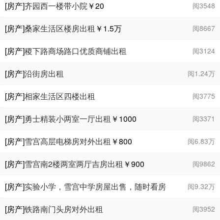
方便
￥89.9
万
[房产]
齐园西一楼带小院
￥20
阅3548
[房产]
桑家生活区楼房出租
￥1.5
万
阅8667
[房产]
稷下路商场路口优质商铺出租
阅3124
[房产]
沿街房出租
阅1.24万
[房产]
相家生活区四楼出租
阅3775
[房产]
勇士精装小两室一厅出租
￥1000
阅3371
[房产]
雪宫高层电梯房对外出租
￥800
阅6.83万
[房产]
雪宫南2楼两室两厅吉房出租
￥900
阅9862
[房产]
实验小学，雪宫中学房屋出售，随时看房
阅9.32万
[房产]
铁路南门头房对外出租
阅3952