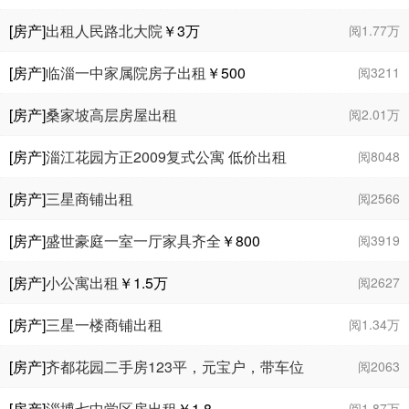
[房产]
出租人民路北大院
￥3
万
阅1.77万
[房产]
临淄一中家属院房子出租
￥500
阅3211
[房产]
桑家坡高层房屋出租
阅2.01万
[房产]
淄江花园方正2009复式公寓 低价出租
阅8048
￥900
[房产]
三星商铺出租
阅2566
[房产]
盛世豪庭一室一厅家具齐全
￥800
阅3919
[房产]
小公寓出租
￥1.5
万
阅2627
[房产]
三星一楼商铺出租
阅1.34万
[房产]
齐都花园二手房123平，元宝户，带车位
阅2063
储藏室，诚心出售
[房产]
淄博七中学区房出租
￥1.8
阅1.87万