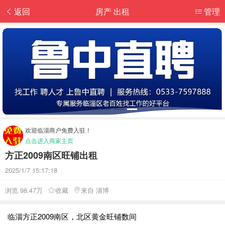
返回
房产 出租
管理
欢迎临淄商户免费入驻！
点击进入商家主页
方正2009南区旺铺出租
2025/1/7 15:17:18
浏览 98.47万
收藏
来自 淄博
临淄方正2009南区，北区黄金旺铺数间