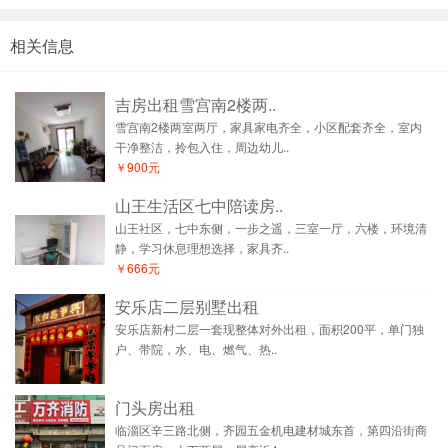
相关信息
吉房出租雪宫南2楼两..
雪宫南2楼两室两厅，家具家电齐全，小区配套齐全，室内
干净整洁，拎包入住，周边幼儿..
￥900元
山王生活区七中陪读房..
山王社区，七中东侧，一步之遥，三室一厅，六楼，环境清
静，学习休息理想选择，家具齐..
￥666元
安乐店二层别墅出租
安乐店新村二层一套现整体对外出租，面积200平，单门独
户、带院，水、电、燃气、热..
门头房出租
临淄区辛三路北侧，齐园五金机电建材城东首，第四沿街商