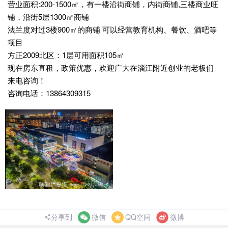
营业面积:200-1500㎡，有一楼沿街商铺，内街商铺,三楼商业旺
铺，沿街5层1300㎡商铺
法兰度对过3楼900㎡的商铺 可以经营教育机构、餐饮、酒吧等
项目
方正2009北区：1层可用面积105㎡
现在房东直租，政策优惠，欢迎广大在淄江附近创业的老板们
来电咨询！
咨询电话：13864309315
分享到
微信
QQ空间
微博