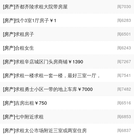
[房产]
齐都齐陵求租大院带房屋
阅7030
[房产]
找个3室1厅房子
￥1
阅6283
[房产]
求租房子
阅6501
[房产]
合租女生
阅6243
[房产]
求租辛店城区门头房商铺
￥1390
阅7267
[房产]
求租一楼求租一套一楼，最好三室一厅，
阅7541
房屋最好是金三角附近的房子，有意者请联系
[房产]
求租勇士小区一带的地上车库
￥7000
阅7482
￥1000
[房产]
吉房出租
￥750
阅6516
[房产]
七中附近求租
阅6853
[房产]
求租太公市场附近三室或两室住房
阅6837