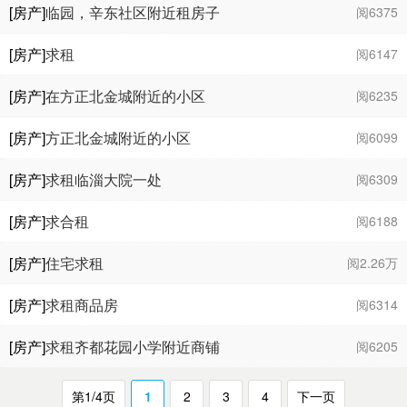
[房产]
临园，辛东社区附近租房子
阅6375
[房产]
求租
阅6147
[房产]
在方正北金城附近的小区
阅6235
[房产]
方正北金城附近的小区
阅6099
[房产]
求租临淄大院一处
阅6309
[房产]
求合租
阅6188
[房产]
住宅求租
阅2.26万
[房产]
求租商品房
阅6314
[房产]
求租齐都花园小学附近商铺
阅6205
第1/4页
1
2
3
4
下一页