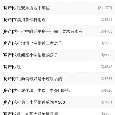
￥1950
[房产]
求租安乐店地下车位
阅1.27万
[房产]
在淄川董储村附近
阅4359
[房产]
求租七中附近平房一小间，要求有水有
阅4703
电，东屋西屋亦可，
[房产]
求租淄博七中附近三室房子
阅5697
[房产]
求租闻韶小学临近的房子
阅5066
[房产]
求租
阅4645
[房产]
求租商铺最好是干过饭店的。
阅4786
[房产]
求租塑化城、中瑞、中齐门牌号
阅6020
[房产]
求租勇士小区附近单间
￥300
阅7001
[房产]
求租，东高大顺附近房屋
阅6633