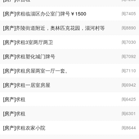
[房产]
求租临淄区办公室门牌号
￥1500
阅7405
[房产]
齐陵街道附近，奥林匹克花园，淄河村等
阅8890
求合租
￥500
[房产]
求租3室两厅两卫
阅7030
[房产]
求租塑化城门牌号
阅7092
[房产]
求租房屋两室一厅一套。
阅7110
[房产]
求租一居室房屋
阅6942
[房产]
求租
阅6425
[房产]
求租
阅6301
[房产]
求租农家小院
阅8644