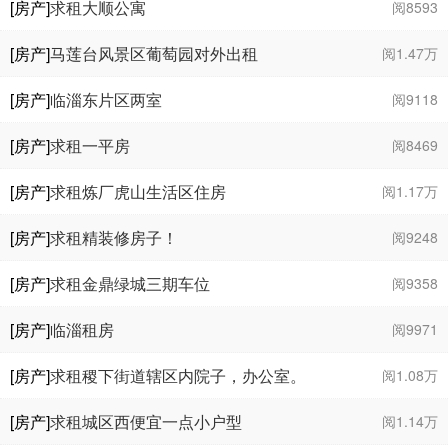
[房产]
求租大顺公寓
阅8593
[房产]
马莲台风景区葡萄园对外出租
阅1.47万
[房产]
临淄东片区两室
阅9118
[房产]
求租一平房
阅8469
[房产]
求租炼厂虎山生活区住房
阅1.17万
[房产]
求租精装修房子！
阅9248
[房产]
求租金鼎绿城三期车位
阅9358
[房产]
临淄租房
阅9971
[房产]
求租稷下街道辖区内院子，办公室。
阅1.08万
[房产]
求租城区西便宜一点小户型
阅1.14万