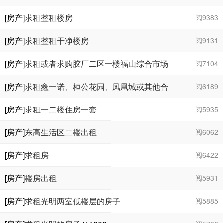
[房产]
求租整租楼房
阅9383
[房产]
求租整租干净楼房
阅9131
[房产]
求租或者求购胶厂二区一楼福山综合市场
阅7104
北边房子
[房产]
求租鑫一诺、桓公花园、凤凰城或其他合
阅6189
眼缘房子！
[房产]
求租一二楼住房一套
阅5935
[房产]
东高生活区二楼出租
阅6062
[房产]
求租房
阅6422
[房产]
楼房出租
阅5931
[房产]
求租光明两室低楼层的房子
阅5885