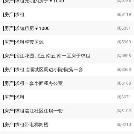
[房产]
求租光明的房子
￥1000
阅5786
[房产]
求租
阅6119
[房产]
求短租房
￥1000
阅6331
[房产]
求租整套房源
阅5969
[房产]
淄江花园 北五 南五 南一区房子求租
阅5898
[房产]
求租临淄城区周边小院/院落一套
阅6368
[房产]
求租一套小面积办公室
阅6108
[房产]
求租
阅6071
[房产]
求租淄江社区住房一套
阅6102
[房产]
求租带电梯阁楼
阅6210