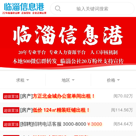
输入关键词搜索
求租
地区
价格
[房产]
方正北金城办公室单间出租！
阅70.02万
超级置顶
[房产]
低价 124㎡精装旺铺出租！
阅114.56万
超级置顶
[招聘]
招聘电话客服 3000-8000
￥3000
阅54.64万
超级置顶