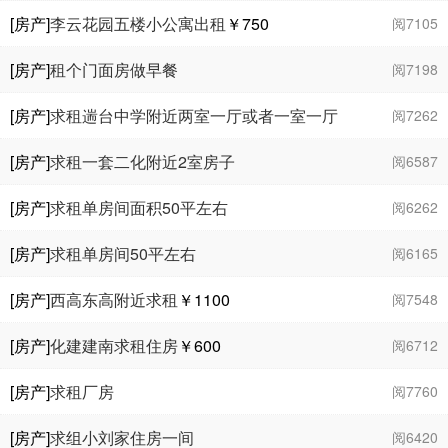
[房产]
李云花园五楼小公寓出租
￥750
阅7105
[房产]
租个门面房做早餐
阅7198
[房产]
求租遄台中学附近两室一厅或者一室一厅
阅7262
[房产]
求租一套二化附近2室房子
阅6587
[房产]
求租单房间面积50平左右
阅6262
[房产]
求租单房间50平左右
阅6165
[房产]
西高东高附近求租
￥1100
阅7548
[房产]
化建建南求租住房
￥600
阅6712
[房产]
求租厂房
阅7760
[房产]
求组小刘家住房一间
阅6420