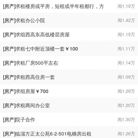
[房产]
求租楼房或平房，短租或半年租都行，方
阅1.19万
便做饭，最好带空调
[房产]
求租办公小院
阅1.42万
[房产]
求组西高东高低楼层房屋
阅1.15万
[房产]
求租七中附近顶楼一套
￥100
阅1.11万
[房产]
求租厂房500平左右
阅1.14万
[房产]
求租西高住房一套
阅1.09万
[房产]
求组房屋
￥700
阅1.29万
[房产]
求租两间办公室
阅1.20万
[房产]
院子合作
阅1.30万
[房产]
临淄方正太公苑6-2-501电梯房出租
阅1.26万