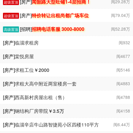
- 7000
[房产]
闻韶路大型旺铺1-4层招商！
阅29.28万
超级置顶
[房产]
特价转让出租尚都广场车位
阅79.04万
超级置顶
[招聘]
招聘电话客服 3000-8000
阅52.28万
高级置顶
[房产]
临淄求租房
阅932
[房产]
棠悦房屋
阅4677
[房产]
求租工位
￥2000
阅5146
[房产]
求租大高中附近两室楼房一套
阅4883
[房产]
西高新村房屋出租（售）
阅4788
[房产]
钢结构厂房带院
￥3.5
万
阅4158
[房产]
临淄辛店牛山路智捷苑小区四楼110平方
阅6.44万