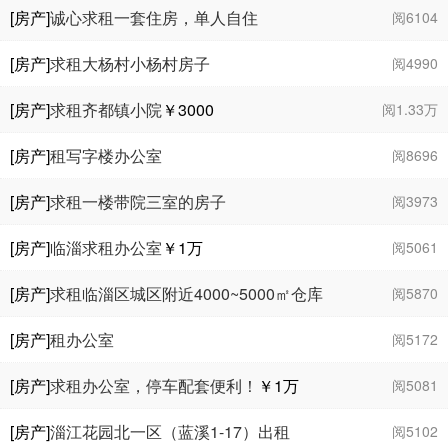
[房产]
诚心求租一套住房，单人自住
阅6104
[房产]
求租大杨村小杨村房子
阅4990
[房产]
求租齐都镇小院
￥3000
阅1.33万
[房产]
租写字楼办公室
阅8696
[房产]
求租一楼带院三室的房子
阅3973
[房产]
临淄求租办公室
￥1
万
阅5061
[房产]
求租临淄区城区附近4000~5000㎡仓库
阅5870
[房产]
租办公室
阅5172
[房产]
求租办公室，停车配套便利！
￥1
万
阅5081
[房产]
淄江花园北一区（蓝溪1-17）出租
阅5102