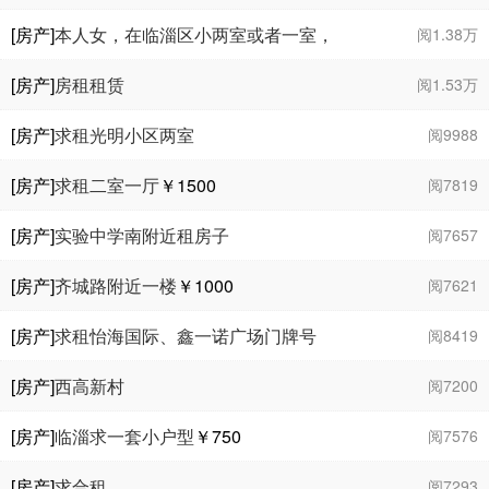
￥1400
[房产]
本人女，在临淄区小两室或者一室，
阅1.38万
￥1000
[房产]
房租租赁
阅1.53万
[房产]
求租光明小区两室
阅9988
[房产]
求租二室一厅
￥1500
阅7819
[房产]
实验中学南附近租房子
阅7657
[房产]
齐城路附近一楼
￥1000
阅7621
[房产]
求租怡海国际、鑫一诺广场门牌号
阅8419
￥3000
[房产]
西高新村
阅7200
[房产]
临淄求一套小户型
￥750
阅7576
[房产]
求合租
阅7293