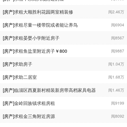
[房产]
求租大顺胜利花园两室精装修
阅2.46万
[房产]
求租尽量一楼带院或者能让养鸟
阅6904
[房产]
求租晏婴小学附近房子
阅8567
[房产]
求租鱼盐里附近房子
￥800
阅9887
[房产]
求助房子
阅1.04万
[房产]
求助二居室
阅1.68万
[房产]
临淄区西夏新村精装新房带高档家具电器
阅1.46万
出租
￥1000
[房产]
金岭回族镇求租房租
阅9199
[房产]
求租金三角附近房源
阅8092