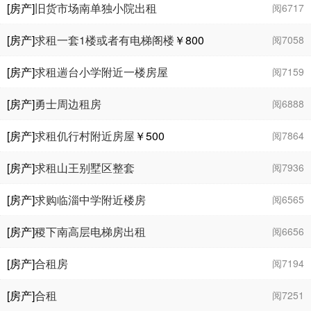
[房产]
旧货市场南单独小院出租
阅6717
[房产]
求租一套1楼或者有电梯阁楼
￥800
阅7058
[房产]
求租遄台小学附近一楼房屋
阅7159
[房产]
勇士周边租房
阅6888
[房产]
求租仉行村附近房屋
￥500
阅7864
[房产]
求租山王别墅区整套
阅7936
[房产]
求购临淄中学附近楼房
阅6565
[房产]
稷下南高层电梯房出租
阅6656
[房产]
合租房
阅7194
[房产]
合租
阅7251