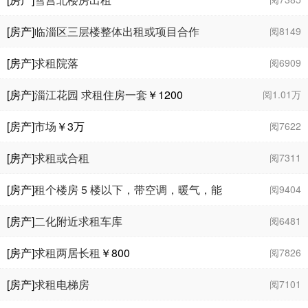
[房产]
临淄区三层楼整体出租或项目合作
阅8149
[房产]
求租院落
阅6909
[房产]
淄江花园 求租住房一套
￥1200
阅1.01万
[房产]
市场
￥3
万
阅7622
[房产]
求租或合租
阅7311
[房产]
租个楼房 5 楼以下，带空调，暖气，能
阅9404
做饭就行
[房产]
二化附近求租车库
阅6481
[房产]
求租两居长租
￥800
阅7826
[房产]
求租电梯房
阅7101