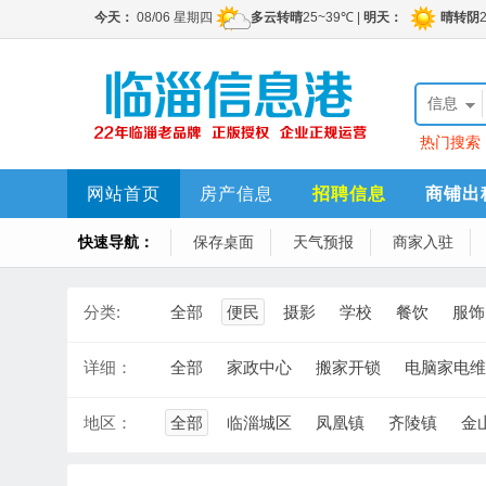
信息
热门搜索
勤1名，销
网站首页
房产信息
招聘信息
商铺出
快速导航：
保存桌面
天气预报
商家入驻
分类:
全部
便民
摄影
学校
餐饮
服饰
详细：
全部
家政中心
搬家开锁
电脑家电维
地区：
全部
临淄城区
凤凰镇
齐陵镇
金