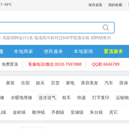
保存桌面
我的收藏
：
高薪招聘会计1名
临淄高中斜对过600平院落出租
招聘销售内
售员10名
招聘内勤
泽昌医药招聘
租
本地商家
便民服务
本地新闻
置顶服务
免费置顶
客服电话/微信:0533-7597888
QQ群:6046789
家装
住宿
娱乐
百货
家电
美容美发
汽车
医保
修
水暖电维修
送水送气
租车
快递
打字复印
运输物
山镇
金岭镇
敬仲镇
齐都镇
皇城镇
朱台镇
其它