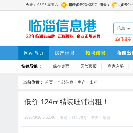
信息
热门搜索
勤1名，销
网站首页
房产信息
招聘信息
商铺出
快速导航：
保存桌面
天气预报
商家入驻
当前位置：
首页
-
全部信息
-
房产
-
出租
低价 124㎡精装旺铺出租！
2026/3/10 9:52:46
浏览：114.76万
来自：淄博