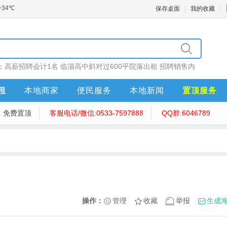
保存桌面
我的收藏
：
高薪招聘会计1名
临淄高中斜对过600平院落出租
招聘销售内
售员10名
招聘内勤
泽昌医药招聘
租
本地商家
便民服务
本地新闻
置顶服务
免费置顶
客服电话/微信:0533-7597888
QQ群:6046789
操作：
管理
收藏
举报
生成