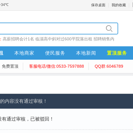
保存桌面
我的收藏
：
高薪招聘会计1名
临淄高中斜对过600平院落出租
招聘销售内
售员10名
招聘内勤
泽昌医药招聘
租
本地商家
便民服务
本地新闻
置顶服务
免费置顶
客服电话/微信:0533-7597888
QQ群:6046789
的内容没有通过审核！
没有通过审核，已被驳回！